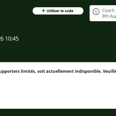
Coach 
Utiliser le code
8th Au
6 10:45
pporters limités, soit actuellement indisponible. Veuill