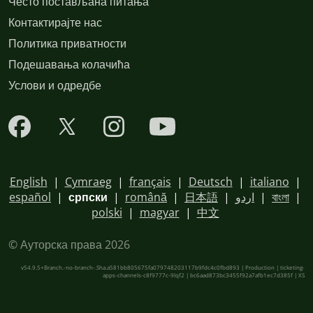
Често постављана питања
Контактирајте нас
Политика приватности
Подешавања колачића
Услови и одредбе
English
|
Cymraeg
|
français
|
Deutsch
|
italiano
|
español
|
српски
|
română
|
日本語
|
اردو
|
বাংলা
|
polski
|
magyar
|
中文
© Ауторска права 2026
v54.9.5+Branch.-no-branch-.Sha.a581bb805675fa079748203117b9fdc4c0fbd893 | Production | ticketing-
apps-channels-c8f9777c-9lqf2 | bc6aad873bc3455f92a7afb1ec7d385f |
XS