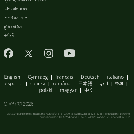
যোগাযোগ করুন
গোপনীয়তা নীতি
কুকি সেটিংস
শর্তাবলী
English
|
Cymraeg
|
français
|
Deutsch
|
italiano
|
español
|
српски
|
română
|
日本語
|
اردو
|
বাংলা
|
polski
|
magyar
|
中文
© কপিরাইট 2026
v54.9.0+Branch.origin-master.Sha.7329caf2e57570afa918150bb52a3e3e8261576e | Production | ticketing-
apps-channels-94d96f754-qqt7k | 6f4958cd9b114ac7bb77306b4f7c0965 |
XS