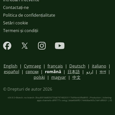
Contactați-ne
Politica de confidențialitate
Setări cookie
Termeni și condiții
English
|
Cymraeg
|
français
|
Deutsch
|
italiano
|
español
|
српски
|
română
|
日本語
|
اردو
|
বাংলা
|
polski
|
magyar
|
中文
© Drepturi de autor 2026
v54.9.5+Branch.-no-branch-.Sha.a581bb805675fa079748203117b9fdc4c0fbd893 | Production | ticketing-
apps-channels-c8f9777c-zvtcg | bda4068ff5174468be905c7d41df8931 |
XS