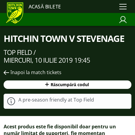
ACASĂ BILETE
HITCHIN TOWN V STEVENAGE
TOP FIELD /
MIERCURI, 10 IULIE 2019 19:45
înapoi la match tickets
Răscumpără codul
A pre-season friendly at Top Field
Acest produs este fie disponibil doar pentru un
număr limitat de suporteri, fie momentan