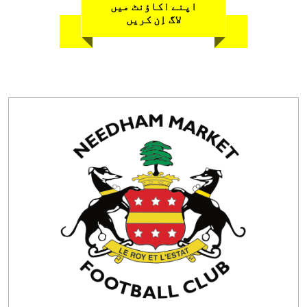
اپنے اکاؤنٹ میں
لاگ اِن کریں