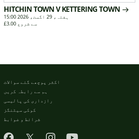
HITCHIN TOWN V KETTERING TOWN
ہفتہ، 29 اگست، 2026 15:00
£3.00 سے شروع
اکثر پوچھے گئے سوالات
ہم سے رابطہ کریں
رازداری کی پالیسی
کوکی سیٹنگز
شرائط و ضوابط