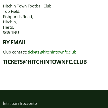
Hitchin Town Football Club
Top Field,
Fishponds Road,
Hitchin,
Herts.
SG5 1NU
BY EMAIL
Club contact:
tickets@hitchintownfc.club
TICKETS@HITCHINTOWNFC.CLUB
Întrebări frecvente