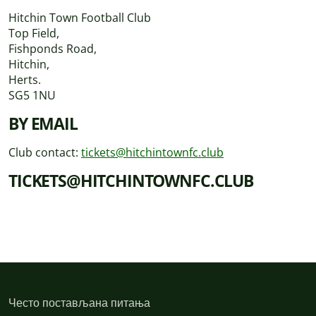
Hitchin Town Football Club
Top Field,
Fishponds Road,
Hitchin,
Herts.
SG5 1NU
BY EMAIL
Club contact:
tickets@hitchintownfc.club
TICKETS@HITCHINTOWNFC.CLUB
Често постављана питања