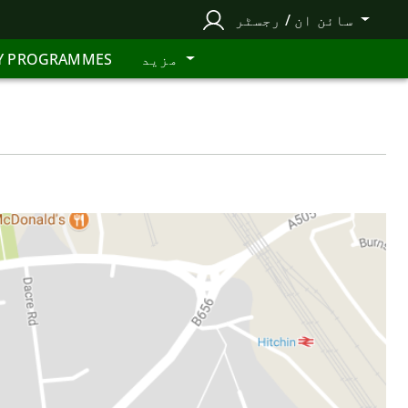
سائن ان / رجسٹر
مزید
Y PROGRAMMES