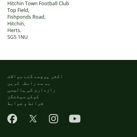
Hitchin Town Football Club
Top Field,
Fishponds Road,
Hitchin,
Herts.
SG5 1NU
اکثر پوچھے گئے سوالات
ہم سے رابطہ کریں
رازداری کی پالیسی
کوکی سیٹنگز
شرائط و ضوابط